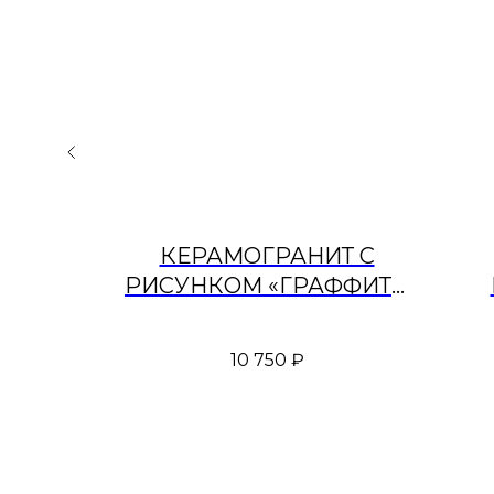
КИЙ
КЕРАМОГРАНИТ С
Т С
РИСУНКОМ «ГРАФФИТИ
ЙКА»
SURE»
У
НИЙ/
С
10 750
₽
ЕЛЫЙ