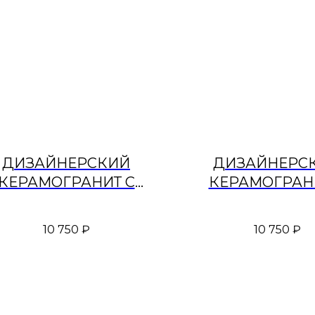
ДИЗАЙНЕРСКИЙ
ДИЗАЙНЕРС
КЕРАМОГРАНИТ С
КЕРАМОГРАН
ЗОРОМ «СТУПЕНИ»
УЗОРОМ «КРУ
ИГНАЛЬНЫЙ БЕЛЫЙ
УЛЬТРАМАР
10 750
₽
10 750
₽
СЛОНОВАЯ К