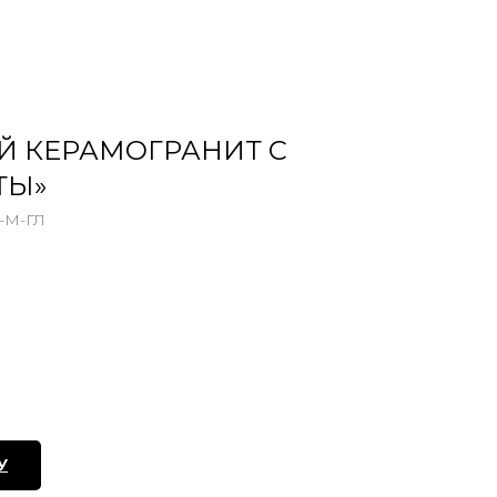
Й КЕРАМОГРАНИТ С
ТЫ»
-М-ГЛ
У