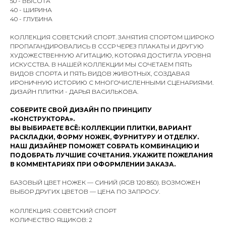
50 - ВЫСОТА
40 - ШИРИНА
40 - ГЛУБИНА
КОЛЛЕКЦИЯ СОВЕТСКИЙ СПОРТ. ЗАНЯТИЯ СПОРТОМ ШИРОКО
ПРОПАГАНДИРОВАЛИСЬ В СССР ЧЕРЕЗ ПЛАКАТЫ И ДРУГУЮ
ХУДОЖЕСТВЕННУЮ АГИТАЦИЮ, КОТОРАЯ ДОСТИГЛА УРОВНЯ
ИСКУССТВА. В НАШЕЙ КОЛЛЕКЦИИ МЫ СОЧЕТАЕМ ПЯТЬ
ВИДОВ СПОРТА И ПЯТЬ ВИДОВ ЖИВОТНЫХ, СОЗДАВАЯ
ИРОНИЧНУЮ ИСТОРИЮ С МНОГОЧИСЛЕННЫМИ СЦЕНАРИЯМИ.
ДИЗАЙН ПЛИТКИ - ДАРЬЯ ВАСИЛЬКОВА.
СОБЕРИТЕ СВОЙ ДИЗАЙН ПО ПРИНЦИПУ
«КОНСТРУКТОРА».
ВЫ ВЫБИРАЕТЕ ВСЁ: КОЛЛЕКЦИИ ПЛИТКИ, ВАРИАНТ
РАСКЛАДКИ, ФОРМУ НОЖЕК, ФУРНИТУРУ И ОТДЕЛКУ.
НАШ ДИЗАЙНЕР ПОМОЖЕТ СОБРАТЬ КОМБИНАЦИЮ И
ПОДОБРАТЬ ЛУЧШИЕ СОЧЕТАНИЯ. УКАЖИТЕ ПОЖЕЛАНИЯ
В КОММЕНТАРИЯХ ПРИ ОФОРМЛЕНИИ ЗАКАЗА.
БАЗОВЫЙ ЦВЕТ НОЖЕК — СИНИЙ (RGB 120 850). ВОЗМОЖЕН
ВЫБОР ДРУГИХ ЦВЕТОВ — ЦЕНА ПО ЗАПРОСУ.
КОЛЛЕКЦИЯ: СОВЕТСКИЙ СПОРТ
КОЛИЧЕСТВО ЯЩИКОВ: 2