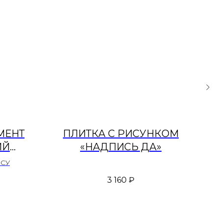
МЕНТ
ПЛИТКА С РИСУНКОМ
ИЙ
«НАДПИСЬ ДА»
»
ОСУ
3 160
₽