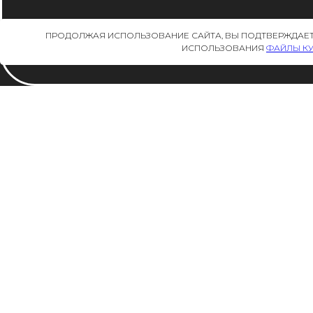
ПРОДОЛЖАЯ ИСПОЛЬЗОВАНИЕ САЙТА, ВЫ ПОДТВЕРЖДАЕТ
ИСПОЛЬЗОВАНИЯ
ФАЙЛЫ К
REDA
+7 977 563 9695
ART GROUP
+7 903 792-96-37
ЛЕНИНСКАЯ СЛОБОДА, 26 С. 35
МОСКВА
D.VASILKOVA@VASILKOVADARIA.COM